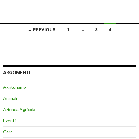
Posts
← PREVIOUS
1
…
3
4
navigation
ARGOMENTI
Agriturismo
Animali
Azienda Agricola
Eventi
Gare