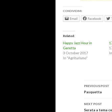
CONDIVIDIMI:
Email
Facebook
Related
Happy Jazz Hour in
1
Geretta
1
3 October 2017
I
In "Agriturismo"
Post
PREVIOUS POST
navigati
Pasquetta
NEXT POST
Serata a tema c