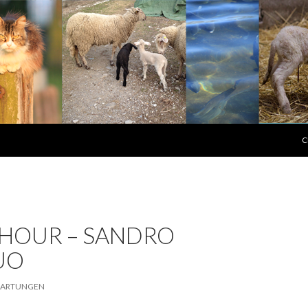
S
C
 HOUR – SANDRO
UO
 HARTUNGEN