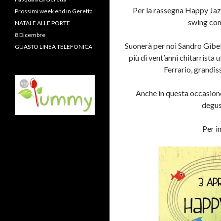
Per la rassegna Happy Jazz
Prossimi week end in Geretta
swing con
NATALE ALLE PORTE
8 Dicembre
Suonerà per noi Sandro Gibell
GUASTO LINEA TELEFONICA
più di vent’anni chitarrista
Ferrario, grandi
Anche in questa occasion
degus
Per i