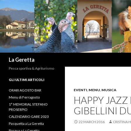
Search
La Geretta
Pesca sportiva & Agriturismo
GLI ULTIMI ARTICOLI
EVENTI
,
MENU
,
MUSICA
ORARI AGOSTO BAR
HAPPY JAZZ
Menu di Ferragosto
1° MEMORIAL STEFANO
GIBELLINI D
PROSERPIO
CALENDARIO GARE 2023
22 MARCH 2016
CRISTINA
Pasquetta a La Geretta
Pasqua a La Geretta