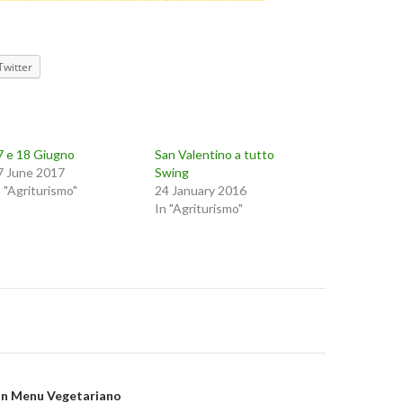
Twitter
7 e 18 Giugno
San Valentino a tutto
7 June 2017
Swing
n "Agriturismo"
24 January 2016
In "Agriturismo"
on
on Menu Vegetariano