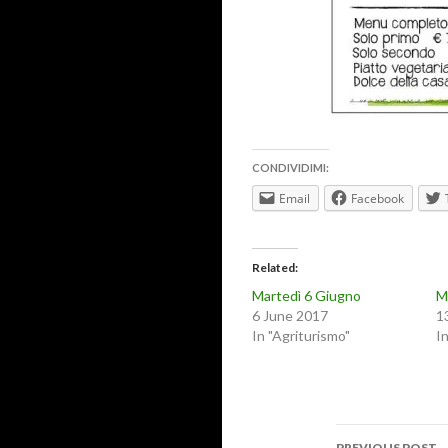
CONDIVIDIMI:
Email
Facebook
Related
Martedì 6 Giugno
M
6 June 2017
1
In "Agriturismo"
I
Post
PREVIOUS POST