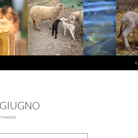
S
C
 GIUGNO
ARTUNGEN