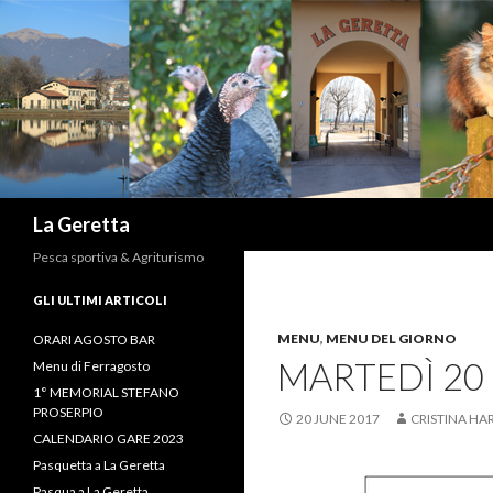
Search
La Geretta
Pesca sportiva & Agriturismo
GLI ULTIMI ARTICOLI
MENU
,
MENU DEL GIORNO
ORARI AGOSTO BAR
MARTEDÌ 20
Menu di Ferragosto
1° MEMORIAL STEFANO
PROSERPIO
20 JUNE 2017
CRISTINA H
CALENDARIO GARE 2023
Pasquetta a La Geretta
Pasqua a La Geretta