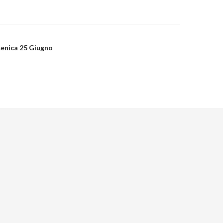
on
enica 25 Giugno