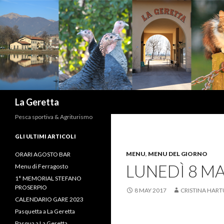
Search
La Geretta
Pesca sportiva & Agriturismo
GLI ULTIMI ARTICOLI
MENU
,
MENU DEL GIORNO
ORARI AGOSTO BAR
LUNEDÌ 8 M
Menu di Ferragosto
1° MEMORIAL STEFANO
PROSERPIO
8 MAY 2017
CRISTINA HAR
CALENDARIO GARE 2023
Pasquetta a La Geretta
Pasqua a La Geretta