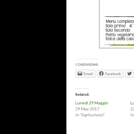
CONDIVIDIMI:
Email
Facebook
Related
Lunedì 29 Maggio
L
29 May 2017
2
In "Agriturismo"
I